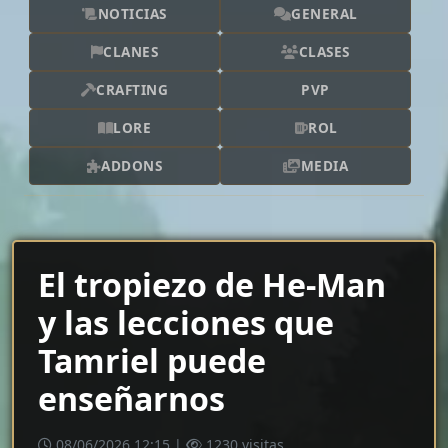
NOTICIAS
GENERAL
CLANES
CLASES
CRAFTING
PVP
LORE
ROL
ADDONS
MEDIA
El tropiezo de He-Man
y las lecciones que
Tamriel puede
enseñarnos
08/06/2026 12:15 |
1230 visitas